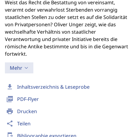
Weist das Recht die Bestattung von vereinsamt,
verarmt oder verwahrlost Sterbenden vorrangig
staatlichen Stellen zu oder setzt es auf die Solidarität
von Privatpersonen? Oliver Unger zeigt, wie das
wechselhafte Verhältnis von staatlicher
Verantwortung und privater Initiative bereits die
römische Antike bestimmte und bis in die Gegenwart
fortwirkt.
Mehr
download
Inhaltsverzeichnis & Leseprobe
picture_as_pdf
PDF-Flyer
print
Drucken
share
Teilen
send_to_mobile
Bibliographie exportieren