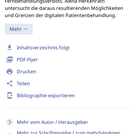
Fernbehandlungsverbots. Alena Herkenrath
untersucht die daraus resultierenden Möglichkeiten
und Grenzen der digitalen Patientenbehandlung.
Mehr
download
Inhaltsverzeichnis folgt
picture_as_pdf
PDF-Flyer
print
Drucken
share
Teilen
send_to_mobile
Bibliographie exportieren
Mehr vom Autor / Herausgeber
Mehr zur Schriftenreihe / zum mehrbändigen