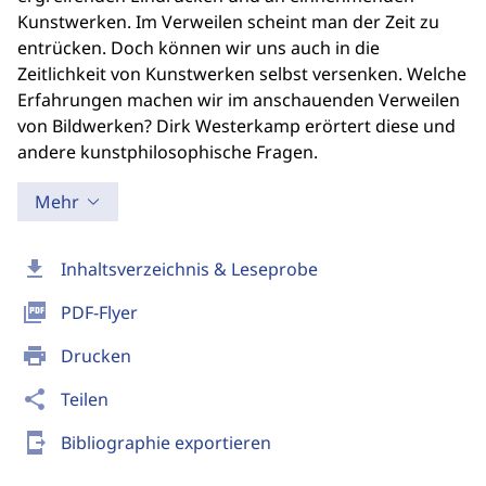
Kunstwerken. Im Verweilen scheint man der Zeit zu
entrücken. Doch können wir uns auch in die
Zeitlichkeit von Kunstwerken selbst versenken. Welche
Erfahrungen machen wir im anschauenden Verweilen
von Bildwerken? Dirk Westerkamp erörtert diese und
andere kunstphilosophische Fragen.
Mehr
download
Inhaltsverzeichnis & Leseprobe
picture_as_pdf
PDF-Flyer
print
Drucken
share
Teilen
send_to_mobile
Bibliographie exportieren