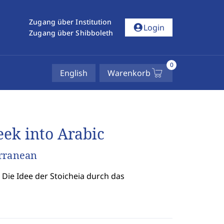
Zugang über Institution
account_circle
Login
Zugang über Shibboleth
0
English
Warenkorb
ek into Arabic
erranean
ie Idee der Stoicheia durch das