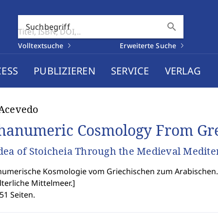
search
Suchbegriff
Volltextsuche
Erweiterte Suche
CESS
PUBLIZIEREN
SERVICE
VERLAG
 Acevedo
hanumeric Cosmology From Gre
dea of Stoicheia Through the Medieval Medit
umerische Kosmologie vom Griechischen zum Arabischen. D
lterliche Mittelmeer.
]
51 Seiten.