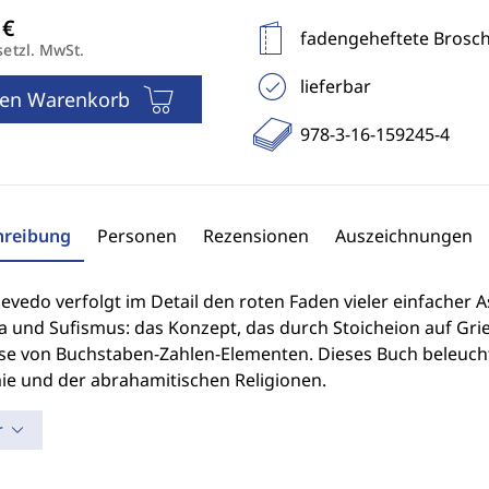
fadengeheftete Brosc
setzl. MwSt.
lieferbar
den Warenkorb
978-3-16-159245-4
hreibung
Personen
Rezensionen
Auszeichnungen
cevedo verfolgt im Detail den roten Faden vieler einfacher
a und Sufismus: das Konzept, das durch Stoicheion auf Grie
se von Buchstaben-Zahlen-Elementen. Dieses Buch beleucht
ie und der abrahamitischen Religionen.
r