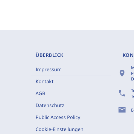
ÜBERBLICK
KON
M
Impressum
location_on
P
D
Kontakt
T
phone
AGB
T
Datenschutz
mail
E
Public Access Policy
Cookie-Einstellungen