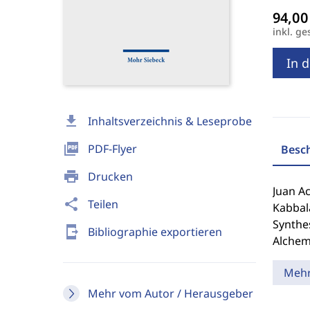
inkl. ge
In 
download
Inhaltsverzeichnis & Leseprobe
picture_as_pdf
PDF-Flyer
Besc
print
Drucken
Juan A
share
Teilen
Kabbal
Synthe
send_to_mobile
Bibliographie exportieren
Alchem
Meh
Mehr vom Autor / Herausgeber