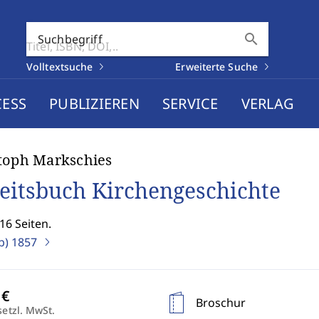
search
Suchbegriff
Volltextsuche
Erweiterte Suche
CESS
PUBLIZIEREN
SERVICE
VERLAG
toph Markschies
eitsbuch Kirchengeschichte
16 Seiten.
b)
1857
Broschur
setzl. MwSt.