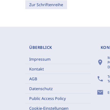
Zur Schriftenreihe
ÜBERBLICK
KON
M
Impressum
location_on
P
D
Kontakt
T
phone
AGB
T
Datenschutz
mail
E
Public Access Policy
Cookie-Einstellungen