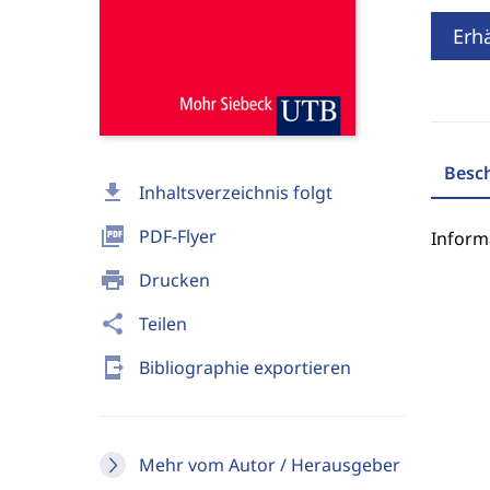
Erhä
Besc
download
Inhaltsverzeichnis folgt
picture_as_pdf
PDF-Flyer
Inform
print
Drucken
share
Teilen
send_to_mobile
Bibliographie exportieren
Mehr vom Autor / Herausgeber