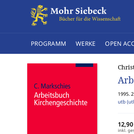
PROGRAMM
WERKE
OPEN AC
Chris
Arb
1995. 2
utb (ut
inkl. ge