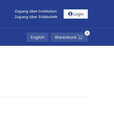
Zugang über Institution
account_circle
Login
Zugang über Shibboleth
0
English
Warenkorb