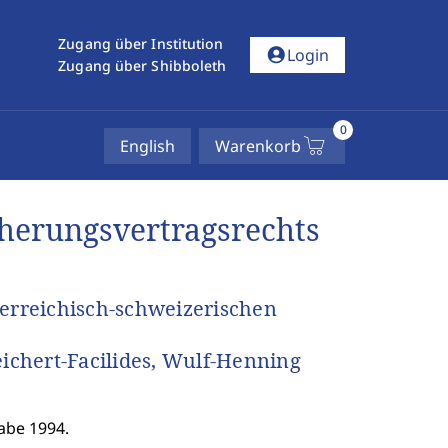
Zugang über Institution
account_circle
Login
Zugang über Shibboleth
0
English
Warenkorb
cherungsvertragsrechts
terreichisch-schweizerischen
eichert-Facilides, Wulf-Henning
abe 1994.