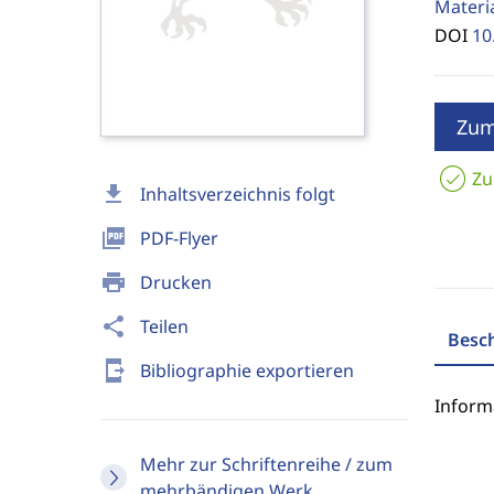
Materi
DOI
10
Zum
Zu
download
Inhaltsverzeichnis folgt
picture_as_pdf
PDF-Flyer
print
Drucken
share
Teilen
Besc
send_to_mobile
Bibliographie exportieren
Inform
Mehr zur Schriftenreihe / zum
mehrbändigen Werk