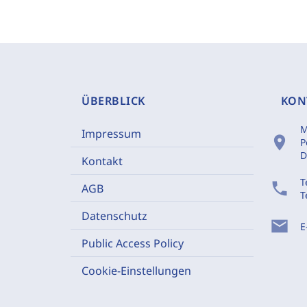
ÜBERBLICK
KON
M
Impressum
location_on
P
D
Kontakt
T
phone
AGB
T
Datenschutz
mail
E
Public Access Policy
Cookie-Einstellungen