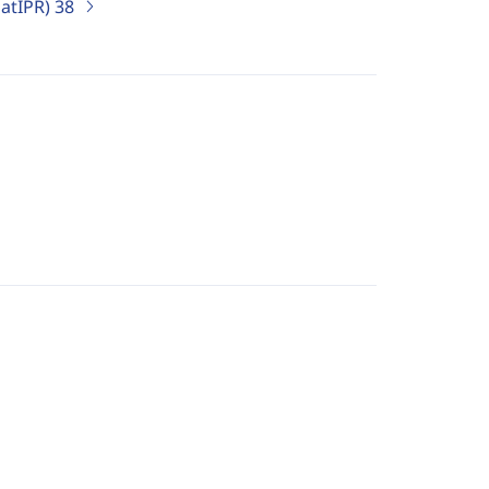
MatIPR)
38