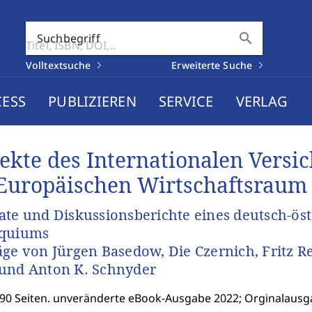
search
Suchbegriff
Volltextsuche
Erweiterte Suche
CESS
PUBLIZIEREN
SERVICE
VERLAG
ekte des Internationalen Versi
Europäischen Wirtschaftsraum
ate und Diskussionsberichte eines deutsch-ös
oquiums
äge von Jürgen Basedow, Die Czernich, Fritz R
und Anton K. Schnyder
190 Seiten. unveränderte eBook-Ausgabe 2022; Orginalausg