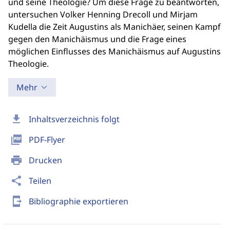
und seine Theologie? Um diese Frage zu beantworten,
untersuchen Volker Henning Drecoll und Mirjam
Kudella die Zeit Augustins als Manichäer, seinen Kampf
gegen den Manichäismus und die Frage eines
möglichen Einflusses des Manichäismus auf Augustins
Theologie.
Mehr
download
Inhaltsverzeichnis folgt
picture_as_pdf
PDF-Flyer
print
Drucken
share
Teilen
send_to_mobile
Bibliographie exportieren