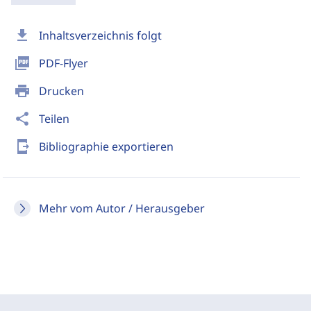
download
Inhaltsverzeichnis folgt
picture_as_pdf
PDF-Flyer
print
Drucken
share
Teilen
send_to_mobile
Bibliographie exportieren
Mehr vom Autor / Herausgeber