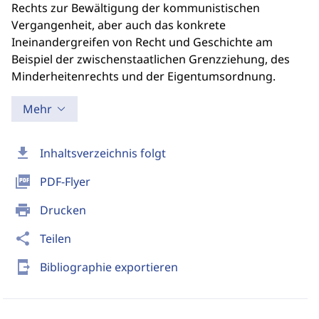
Rechts zur Bewältigung der kommunistischen
Vergangenheit, aber auch das konkrete
Ineinandergreifen von Recht und Geschichte am
Beispiel der zwischenstaatlichen Grenzziehung, des
Minderheitenrechts und der Eigentumsordnung.
Mehr
download
Inhaltsverzeichnis folgt
picture_as_pdf
PDF-Flyer
print
Drucken
share
Teilen
send_to_mobile
Bibliographie exportieren