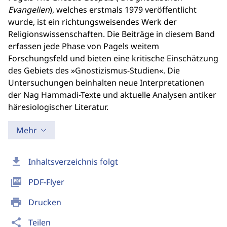
Evangelien
), welches erstmals 1979 veröffentlicht
wurde, ist ein richtungsweisendes Werk der
Religionswissenschaften. Die Beiträge in diesem Band
erfassen jede Phase von Pagels weitem
Forschungsfeld und bieten eine kritische Einschätzung
des Gebiets des »Gnostizismus-Studien«. Die
Untersuchungen beinhalten neue Interpretationen
der Nag Hammadi-Texte und aktuelle Analysen antiker
häresiologischer Literatur.
Mehr
download
Inhaltsverzeichnis folgt
picture_as_pdf
PDF-Flyer
print
Drucken
share
Teilen