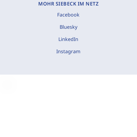
MOHR SIEBECK IM NETZ
Facebook
Bluesky
LinkedIn
Instagram
C
o
o
k
i