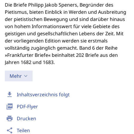
Die Briefe Philipp Jakob Speners, Begründer des
Pietismus, bieten Einblick in Werden und Ausbreitung
der pietistischen Bewegung und sind darüber hinaus
von hohem Informationswert für viele Gebiete des
geistigen und gesellschaftlichen Lebens der Zeit. Mit
der vorliegenden Edition werden sie erstmals
vollständig zugänglich gemacht. Band 6 der Reihe
»Frankfurter Briefe« beinhaltet 202 Briefe aus den
Jahren 1682 und 1683.
Mehr
download
Inhaltsverzeichnis folgt
picture_as_pdf
PDF-Flyer
print
Drucken
share
Teilen