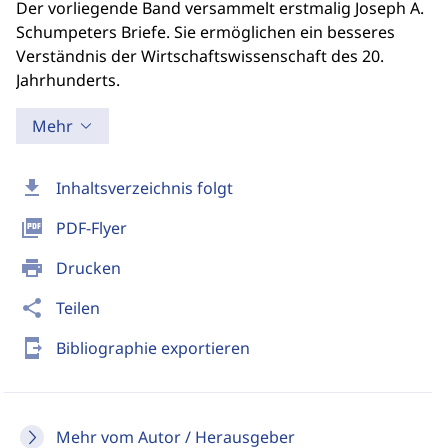
Der vorliegende Band versammelt erstmalig Joseph A.
Schumpeters Briefe. Sie ermöglichen ein besseres
Verständnis der Wirtschaftswissenschaft des 20.
Jahrhunderts.
Mehr
download
Inhaltsverzeichnis folgt
picture_as_pdf
PDF-Flyer
print
Drucken
share
Teilen
send_to_mobile
Bibliographie exportieren
Mehr vom Autor / Herausgeber