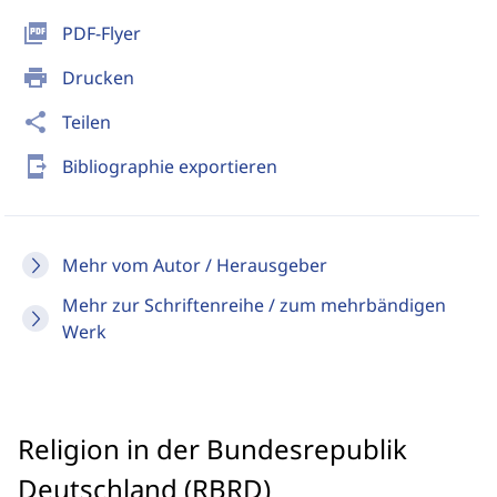
picture_as_pdf
PDF-Flyer
print
Drucken
share
Teilen
send_to_mobile
Bibliographie exportieren
Mehr vom Autor / Herausgeber
Mehr zur Schriftenreihe / zum mehrbändigen
Werk
Religion in der Bundesrepublik
Deutschland (RBRD)