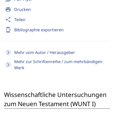
print
Drucken
share
Teilen
send_to_mobile
Bibliographie exportieren
Mehr vom Autor / Herausgeber
Mehr zur Schriftenreihe / zum mehrbändigen
Werk
Wissenschaftliche Untersuchungen
zum Neuen Testament (WUNT I)