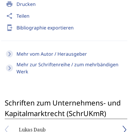
print
Drucken
share
Teilen
send_to_mobile
Bibliographie exportieren
Mehr vom Autor / Herausgeber
Mehr zur Schriftenreihe / zum mehrbändigen
Werk
Schriften zum Unternehmens- und
Kapitalmarktrecht (SchrUKmR)
Lukas Daub