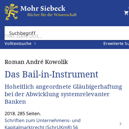
shopping_cart
Suchbegriff
Volltextsuche
Erweiterte S
Roman André Kowolik
Das Bail-in-Instrument
Hoheitlich angeordnete Gläubigerhaftung
bei der Abwicklung systemrelevanter
Banken
2018. 285 Seiten.
Schriften zum Unternehmens- und
Kapitalmarktrecht (SchrUKmR)
56