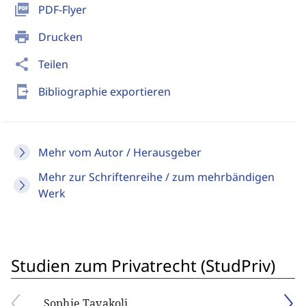
picture_as_pdf
PDF-Flyer
print
Drucken
share
Teilen
send_to_mobile
Bibliographie exportieren
Mehr vom Autor / Herausgeber
Mehr zur Schriftenreihe / zum mehrbändigen
Werk
Studien zum Privatrecht (StudPriv)
Sophie Tavakoli