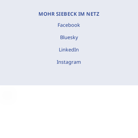
MOHR SIEBECK IM NETZ
Facebook
Bluesky
LinkedIn
Instagram
C
o
o
k