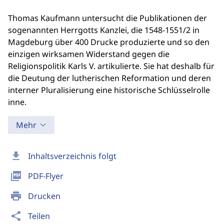
Thomas Kaufmann untersucht die Publikationen der
sogenannten Herrgotts Kanzlei, die 1548-1551/2 in
Magdeburg über 400 Drucke produzierte und so den
einzigen wirksamen Widerstand gegen die
Religionspolitik Karls V. artikulierte. Sie hat deshalb für
die Deutung der lutherischen Reformation und deren
interner Pluralisierung eine historische Schlüsselrolle
inne.
Mehr
download
Inhaltsverzeichnis folgt
picture_as_pdf
PDF-Flyer
print
Drucken
share
Teilen