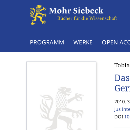
PROGRAMM
WERKE
OPEN AC
Tobia
Das
Ger
2010. 3
Jus Int
DOI
10