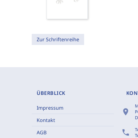
Zur Schriftenreihe
ÜBERBLICK
KON
M
Impressum
location_on
P
D
Kontakt
T
phone
AGB
T