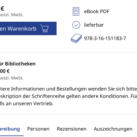
eBook PDF
setzl. MwSt.
lieferbar
den Warenkorb
978-3-16-151183-7
ür Bibliotheken
00 €
setzl. MwSt.
itere Informationen und Bestellungen wenden Sie sich bitt
skription der Schriftenreihe gelten andere Konditionen. Fü
ls an unseren Vertrieb.
hreibung
Personen
Rezensionen
Auszeichnungen