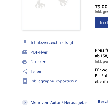
inkl. ge
In 
download
Inhaltsverzeichnis folgt
Preis f
picture_as_pdf
PDF-Flyer
ab 158,
print
Drucken
inkl. ge
Für we
share
Teilen
Bei Sub
send_to_mobile
Bibliographie exportieren
ebenfal
Besc
Mehr vom Autor / Herausgeber