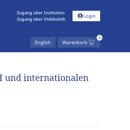
Zugang über Institution
account_circle
Login
Zugang über Shibboleth
0
English
Warenkorb
 und internationalen