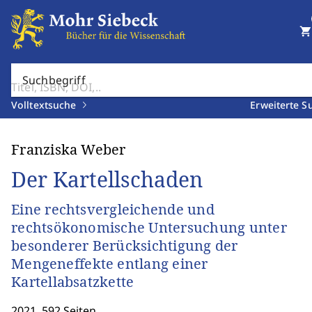
shopping_cart
Suchbegriff
Volltextsuche
Erweiterte S
Franziska Weber
Der Kartellschaden
Eine rechtsvergleichende und
rechtsökonomische Untersuchung unter
besonderer Berücksichtigung der
Mengeneffekte entlang einer
Kartellabsatzkette
2021. 592 Seiten.