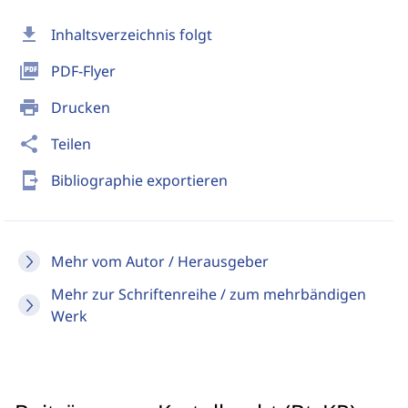
download
Inhaltsverzeichnis folgt
picture_as_pdf
PDF-Flyer
print
Drucken
share
Teilen
send_to_mobile
Bibliographie exportieren
Mehr vom Autor / Herausgeber
Mehr zur Schriftenreihe / zum mehrbändigen
Werk