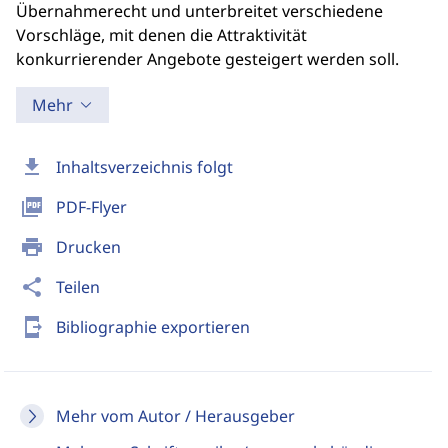
Übernahmerecht und unterbreitet verschiedene
Vorschläge, mit denen die Attraktivität
konkurrierender Angebote gesteigert werden soll.
Mehr
download
Inhaltsverzeichnis folgt
picture_as_pdf
PDF-Flyer
print
Drucken
share
Teilen
send_to_mobile
Bibliographie exportieren
Mehr vom Autor / Herausgeber