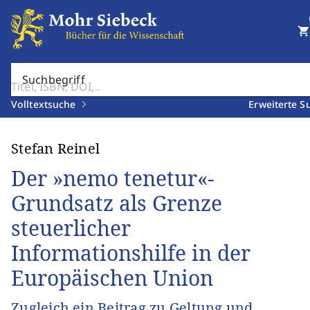
shopping_cart
Suchbegriff
Volltextsuche
Erweiterte S
Stefan Reinel
Der »nemo tenetur«-
Grundsatz als Grenze
steuerlicher
Informationshilfe in der
Europäischen Union
Zugleich ein Beitrag zu Geltung und