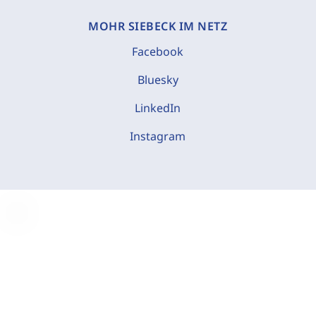
MOHR SIEBECK IM NETZ
Facebook
Bluesky
LinkedIn
Instagram
C
o
o
k