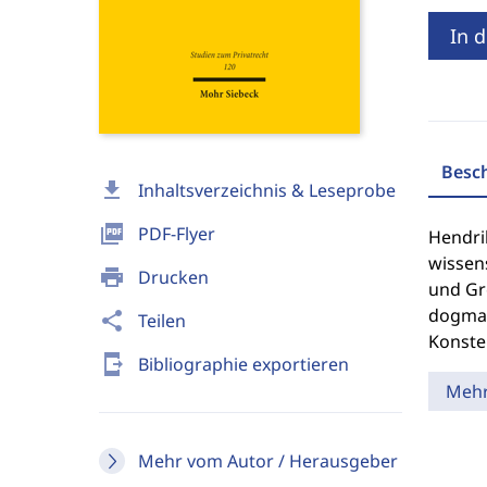
In 
Besc
download
Inhaltsverzeichnis & Leseprobe
picture_as_pdf
PDF-Flyer
Hendri
wissen
print
Drucken
und Gr
dogmat
share
Teilen
Konste
send_to_mobile
Bibliographie exportieren
Meh
Mehr vom Autor / Herausgeber