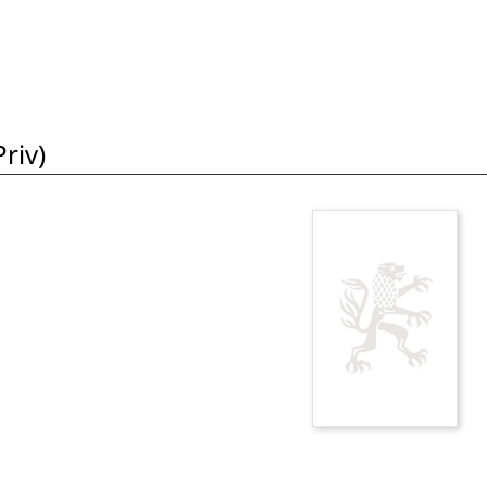
riv)
i