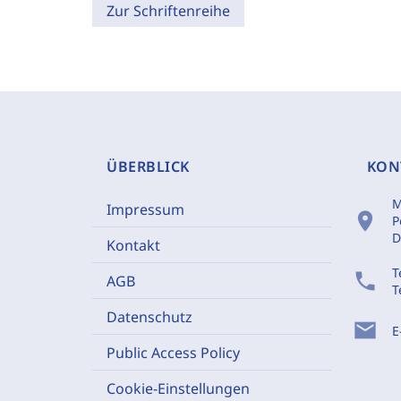
Zur Schriftenreihe
ÜBERBLICK
KON
M
Impressum
location_on
P
D
Kontakt
T
phone
AGB
T
Datenschutz
mail
E
Public Access Policy
Cookie-Einstellungen