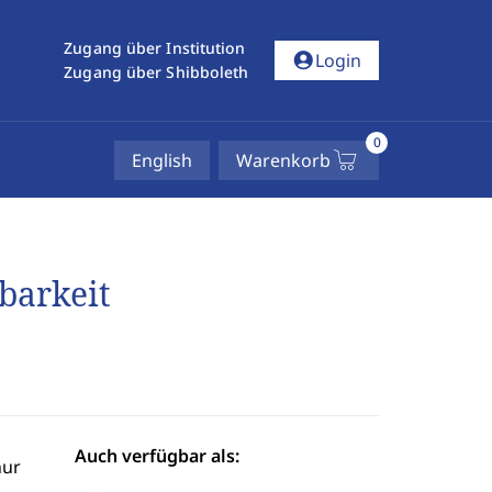
Zugang über Institution
account_circle
Login
Zugang über Shibboleth
0
English
Warenkorb
barkeit
Auch verfügbar als:
hur