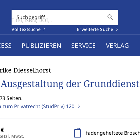
search
Suchbegriff
Volltextsuche
Erweiterte Suche
CESS
PUBLIZIEREN
SERVICE
VERLAG
ike Diesselhorst
 Ausgestaltung der Grunddienst
73 Seiten.
n zum Privatrecht (StudPriv)
120
fadengeheftete Brosc
setzl. MwSt.