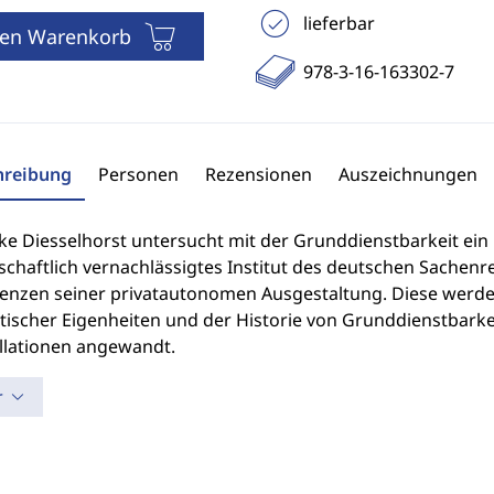
lieferbar
den Warenkorb
978-3-16-163302-7
hreibung
Personen
Rezensionen
Auszeichnungen
ke Diesselhorst untersucht mit der Grunddienstbarkeit ein
schaftlich vernachlässigtes Institut des deutschen Sachenr
enzen seiner privatautonomen Ausgestaltung. Diese werd
ischer Eigenheiten und der Historie von Grunddienstbarkei
llationen angewandt.
r