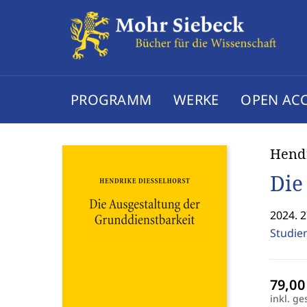
PROGRAMM
WERKE
OPEN AC
Hendr
Die
2024. 2
Studie
inkl. ge