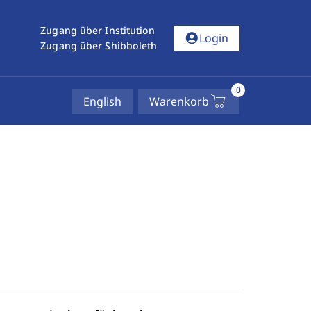
Zugang über Institution
account_circle
Login
Zugang über Shibboleth
0
English
Warenkorb