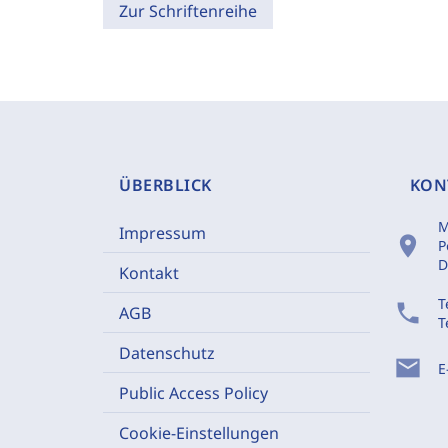
Zur Schriftenreihe
ÜBERBLICK
KON
M
Impressum
location_on
P
D
Kontakt
T
phone
AGB
T
Datenschutz
mail
E
Public Access Policy
Cookie-Einstellungen