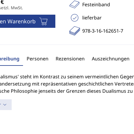
Festeinband
setzl. MwSt.
lieferbar
den Warenkorb
978-3-16-162651-7
hreibung
Personen
Rezensionen
Auszeichnungen
alismus' steht im Kontrast zu seinem vermeintlichen Gegens
andersetzung mit repräsentativen geschichtlichen Vertreter
ische Philosophie jenseits der Grenzen dieses Dualismus zu 
r