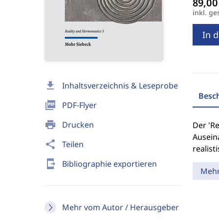
inkl. ge
In 
download
Inhaltsverzeichnis & Leseprobe
Besc
picture_as_pdf
PDF-Flyer
print
Drucken
Der 'Re
Ausein
share
Teilen
realist
send_to_mobile
Bibliographie exportieren
Meh
Mehr vom Autor / Herausgeber