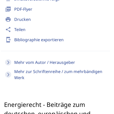
picture_as_pdf
PDF-Flyer
print
Drucken
share
Teilen
send_to_mobile
Bibliographie exportieren
Mehr vom Autor / Herausgeber
Mehr zur Schriftenreihe / zum mehrbändigen
Werk
Energierecht - Beiträge zum
deutschen, europäischen und