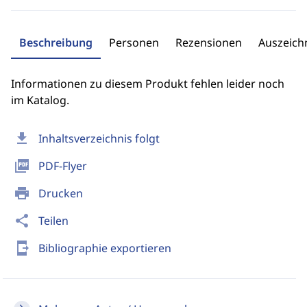
Beschreibung
Personen
Rezensionen
Auszeic
Informationen zu diesem Produkt fehlen leider noch
im Katalog.
download
Inhaltsverzeichnis folgt
picture_as_pdf
PDF-Flyer
print
Drucken
share
Teilen
send_to_mobile
Bibliographie exportieren