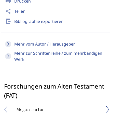
print
Drucken
share
Teilen
send_to_mobile
Bibliographie exportieren
Mehr vom Autor / Herausgeber
Mehr zur Schriftenreihe / zum mehrbändigen
Werk
Forschungen zum Alten Testament
(FAT)
Megan Turton