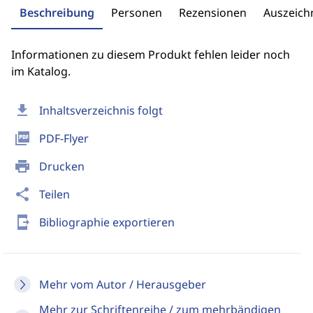
Beschreibung
Personen
Rezensionen
Auszeic
Informationen zu diesem Produkt fehlen leider noch
im Katalog.
download
Inhaltsverzeichnis folgt
picture_as_pdf
PDF-Flyer
print
Drucken
share
Teilen
send_to_mobile
Bibliographie exportieren
Mehr vom Autor / Herausgeber
Mehr zur Schriftenreihe / zum mehrbändigen