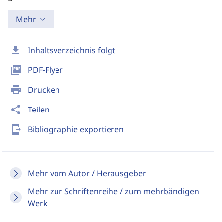
Mehr
download
Inhaltsverzeichnis folgt
picture_as_pdf
PDF-Flyer
print
Drucken
share
Teilen
send_to_mobile
Bibliographie exportieren
Mehr vom Autor / Herausgeber
Mehr zur Schriftenreihe / zum mehrbändigen
Werk