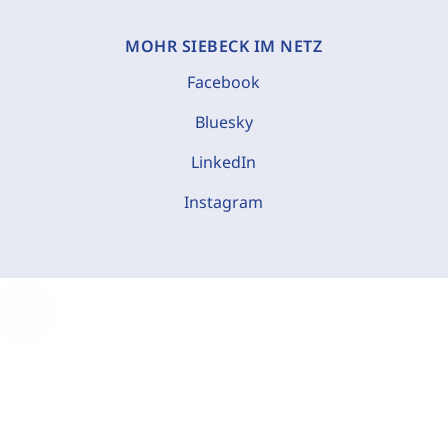
MOHR SIEBECK IM NETZ
Facebook
Bluesky
LinkedIn
Instagram
C
o
o
k