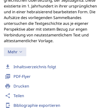
griechischen Übersetzung, der Septuaginta. Diese
existierte im 1. Jahrhundert in ihrer ursprünglichen
und in einer hebraisierend bearbeiteten Form. Die
Aufsätze des vorliegenden Sammelbandes
untersuchen die Textgeschichte aus je eigener
Perspektive aber mit stetem Bezug zur engen
Verbindung von neutestamentlichem Text und
alttestamentlicher Vorlage.
Mehr
download
Inhaltsverzeichnis folgt
picture_as_pdf
PDF-Flyer
print
Drucken
share
Teilen
send_to_mobile
Bibliographie exportieren