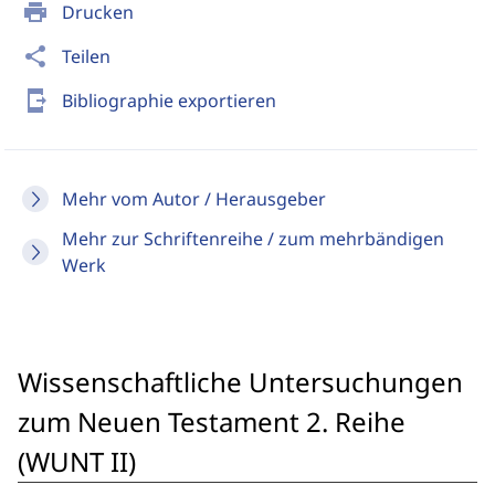
print
Drucken
share
Teilen
send_to_mobile
Bibliographie exportieren
Mehr vom Autor / Herausgeber
Mehr zur Schriftenreihe / zum mehrbändigen
Werk
Wissenschaftliche Untersuchungen
zum Neuen Testament 2. Reihe
(WUNT II)