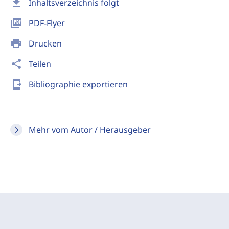
download
Inhaltsverzeichnis folgt
picture_as_pdf
PDF-Flyer
print
Drucken
share
Teilen
send_to_mobile
Bibliographie exportieren
Mehr vom Autor / Herausgeber