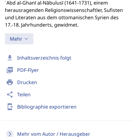
ʿAbd al-Ghanī al-Nābulusī (1641-1731), einem
herausragenden Religionswissenschaftler, Sufisten
und Literaten aus dem ottomanischen Syrien des
17.-18. Jahrhunderts, gewidmet.
Mehr
download
Inhaltsverzeichnis folgt
picture_as_pdf
PDF-Flyer
print
Drucken
share
Teilen
send_to_mobile
Bibliographie exportieren
Mehr vom Autor / Herausgeber