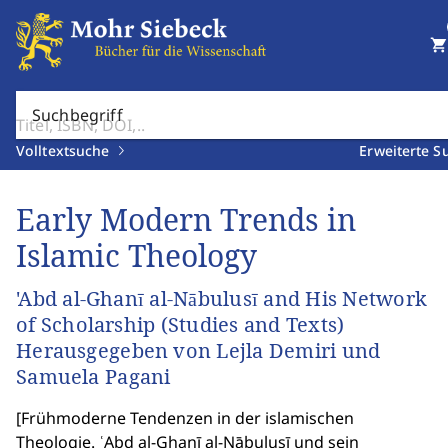
shopping_cart
Suchbegriff
Volltextsuche
Erweiterte S
Early Modern Trends in
Islamic Theology
'Abd al-Ghanī al-Nābulusī and His Network
of Scholarship (Studies and Texts)
Herausgegeben von Lejla Demiri und
Samuela Pagani
[
Frühmoderne Tendenzen in der islamischen
Theologie. ʿAbd al-Ghanī al-Nābulusī und sein