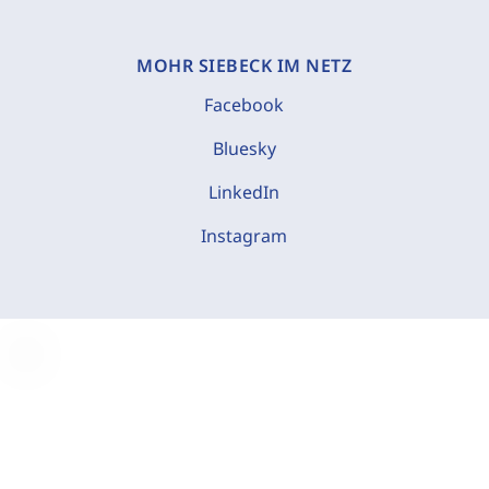
MOHR SIEBECK IM NETZ
Facebook
Bluesky
LinkedIn
Instagram
C
o
o
k