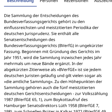
Beschreibung
Personen
Rezensionen
Auszeic
Die Sammlung der Entscheidungen des
Bundesverfassungsgerichts gehört zu den
einflussreichsten und meistzitierten Periodika der
deutschen Jurisprudenz. Sie enthält alle
Senatsentscheidungen des
Bundesverfassungsgerichts (BVerfG) in ungekürzter
Fassung. Begonnen mit Gründung des Gerichts im
Jahr 1951, wird die Sammlung inzwischen jedes Jahr
mehrmals um neue Bände ergänzt. In der
abgekürzten Zitierweise als »BVerfGE« ist sie jedem
deutschen Juristen geläufig und gilt vielen sogar als
»die amtliche Sammlung«. Zu den Höhepunkten der
Sammlung gehören auch die fünf meistzitierten
deutschen Gerichtsentscheidungen - zur Volkszählung
1987 (BVerfGE 65, 1), zum Boykottaufruf des
Hamburger Senatsdirektors Lüth 1958 (BVerfGE 7,
198), zum Schnellen Brüter in Kalkar 1972 (BVerfGE 49,