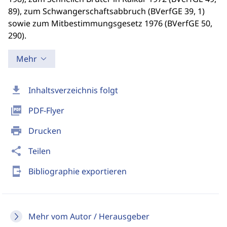
89), zum Schwangerschaftsabbruch (BVerfGE 39, 1)
sowie zum Mitbestimmungsgesetz 1976 (BVerfGE 50,
290).
Mehr
download
Inhaltsverzeichnis folgt
picture_as_pdf
PDF-Flyer
print
Drucken
share
Teilen
send_to_mobile
Bibliographie exportieren
Mehr vom Autor / Herausgeber