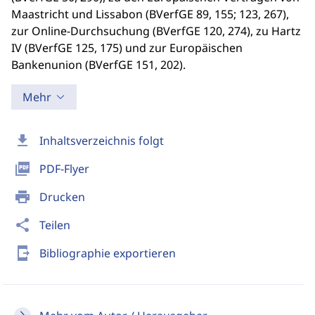
Maastricht und Lissabon (BVerfGE 89, 155; 123, 267),
zur Online-Durchsuchung (BVerfGE 120, 274), zu Hartz
IV (BVerfGE 125, 175) und zur Europäischen
Bankenunion (BVerfGE 151, 202).
Mehr
download
Inhaltsverzeichnis folgt
picture_as_pdf
PDF-Flyer
print
Drucken
share
Teilen
send_to_mobile
Bibliographie exportieren