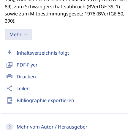
89), zum Schwangerschaftsabbruch (BVerfGE 39, 1)
sowie zum Mitbestimmungsgesetz 1976 (BVerfGE 50,
290).
Mehr
download
Inhaltsverzeichnis folgt
picture_as_pdf
PDF-Flyer
print
Drucken
share
Teilen
send_to_mobile
Bibliographie exportieren
Mehr vom Autor / Herausgeber