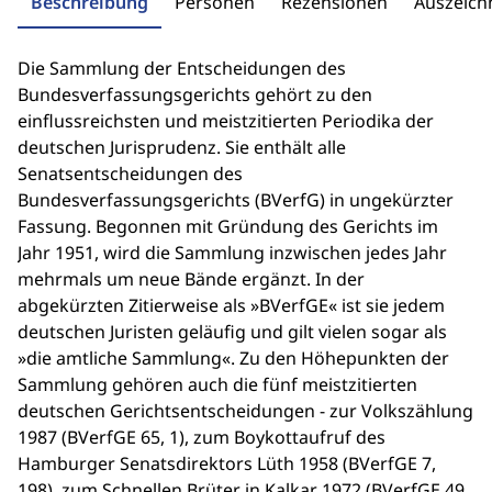
Beschreibung
Personen
Rezensionen
Auszeic
Die Sammlung der Entscheidungen des
Bundesverfassungsgerichts gehört zu den
einflussreichsten und meistzitierten Periodika der
deutschen Jurisprudenz. Sie enthält alle
Senatsentscheidungen des
Bundesverfassungsgerichts (BVerfG) in ungekürzter
Fassung. Begonnen mit Gründung des Gerichts im
Jahr 1951, wird die Sammlung inzwischen jedes Jahr
mehrmals um neue Bände ergänzt. In der
abgekürzten Zitierweise als »BVerfGE« ist sie jedem
deutschen Juristen geläufig und gilt vielen sogar als
»die amtliche Sammlung«. Zu den Höhepunkten der
Sammlung gehören auch die fünf meistzitierten
deutschen Gerichtsentscheidungen - zur Volkszählung
1987 (BVerfGE 65, 1), zum Boykottaufruf des
Hamburger Senatsdirektors Lüth 1958 (BVerfGE 7,
198), zum Schnellen Brüter in Kalkar 1972 (BVerfGE 49,