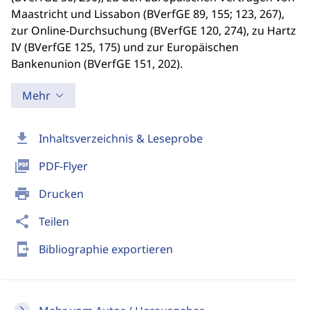
Maastricht und Lissabon (BVerfGE 89, 155; 123, 267),
zur Online-Durchsuchung (BVerfGE 120, 274), zu Hartz
IV (BVerfGE 125, 175) und zur Europäischen
Bankenunion (BVerfGE 151, 202).
Mehr
download
Inhaltsverzeichnis & Leseprobe
picture_as_pdf
PDF-Flyer
print
Drucken
share
Teilen
send_to_mobile
Bibliographie exportieren