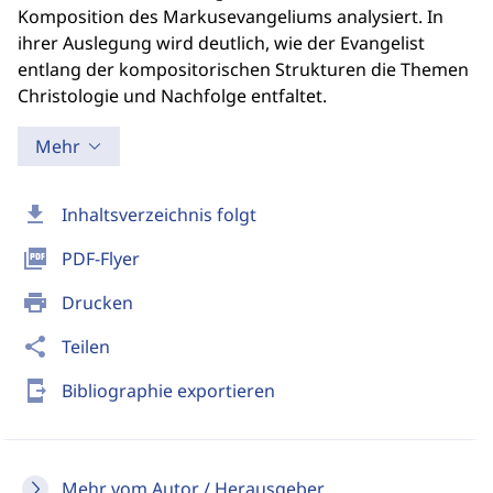
Komposition des Markusevangeliums analysiert. In
ihrer Auslegung wird deutlich, wie der Evangelist
entlang der kompositorischen Strukturen die Themen
Christologie und Nachfolge entfaltet.
Mehr
download
Inhaltsverzeichnis folgt
picture_as_pdf
PDF-Flyer
print
Drucken
share
Teilen
send_to_mobile
Bibliographie exportieren
Mehr vom Autor / Herausgeber