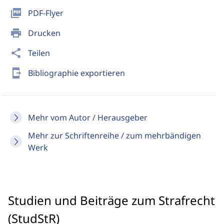
picture_as_pdf
PDF-Flyer
print
Drucken
share
Teilen
send_to_mobile
Bibliographie exportieren
Mehr vom Autor / Herausgeber
Mehr zur Schriftenreihe / zum mehrbändigen
Werk
Studien und Beiträge zum Strafrecht
(StudStR)