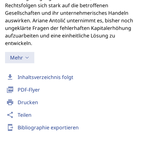
Rechtsfolgen sich stark auf die betroffenen
Gesellschaften und ihr unternehmerisches Handeln
auswirken. Ariane Antolić unternimmt es, bisher noch
ungeklärte Fragen der fehlerhaften Kapitalerhöhung
aufzuarbeiten und eine einheitliche Lösung zu
entwickeln.
Mehr
download
Inhaltsverzeichnis folgt
picture_as_pdf
PDF-Flyer
print
Drucken
share
Teilen
send_to_mobile
Bibliographie exportieren