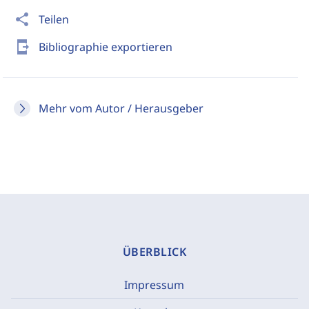
share
Teilen
send_to_mobile
Bibliographie exportieren
Mehr vom Autor / Herausgeber
ÜBERBLICK
Impressum