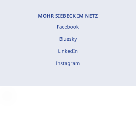
MOHR SIEBECK IM NETZ
Facebook
Bluesky
LinkedIn
Instagram
C
o
o
k