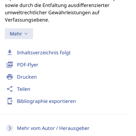
sowie durch die Entfaltung ausdifferenzierter
umweltrechtlicher Gewährleistungen auf
Verfassungsebene.
Mehr
download
Inhaltsverzeichnis folgt
picture_as_pdf
PDF-Flyer
print
Drucken
share
Teilen
send_to_mobile
Bibliographie exportieren
Mehr vom Autor / Herausgeber