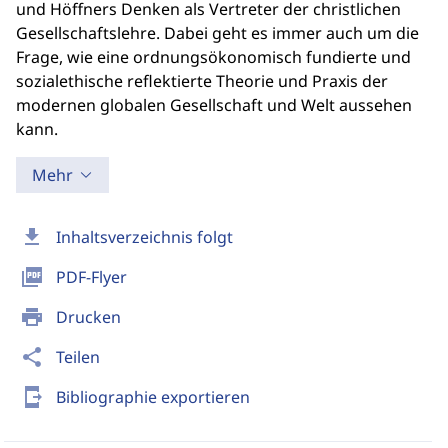
und Höffners Denken als Vertreter der christlichen
Gesellschaftslehre. Dabei geht es immer auch um die
Frage, wie eine ordnungsökonomisch fundierte und
sozialethische reflektierte Theorie und Praxis der
modernen globalen Gesellschaft und Welt aussehen
kann.
Mehr
download
Inhaltsverzeichnis folgt
picture_as_pdf
PDF-Flyer
print
Drucken
share
Teilen
send_to_mobile
Bibliographie exportieren