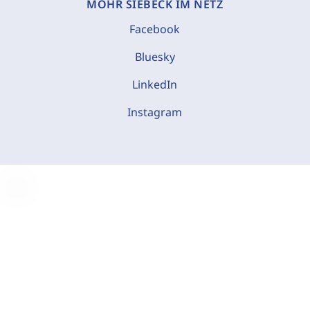
MOHR SIEBECK IM NETZ
Facebook
Bluesky
LinkedIn
Instagram
C
o
o
k
i