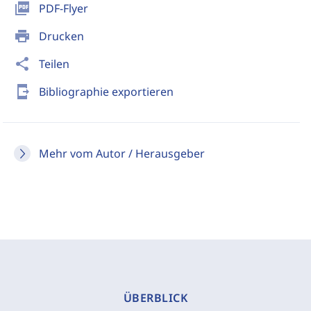
picture_as_pdf
PDF-Flyer
print
Drucken
share
Teilen
send_to_mobile
Bibliographie exportieren
Mehr vom Autor / Herausgeber
ÜBERBLICK