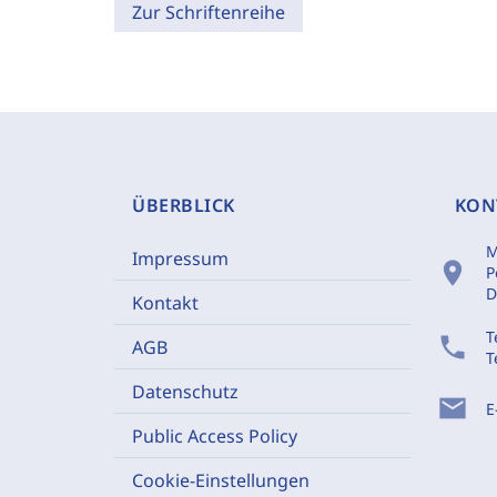
Zur Schriftenreihe
ÜBERBLICK
KON
M
Impressum
location_on
P
D
Kontakt
T
phone
AGB
T
Datenschutz
mail
E
Public Access Policy
Cookie-Einstellungen