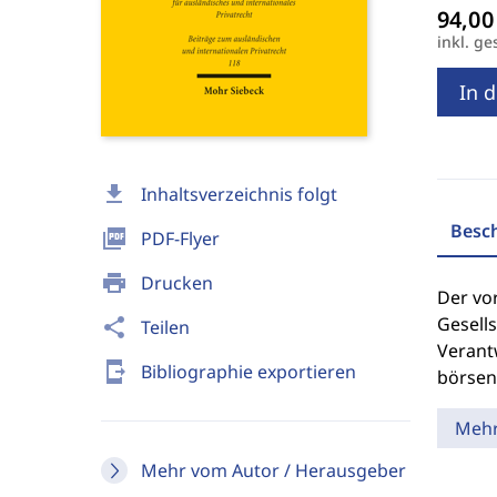
inkl. ge
In 
download
Inhaltsverzeichnis folgt
Besc
picture_as_pdf
PDF-Flyer
print
Drucken
Der vo
Gesell
share
Teilen
Verantw
send_to_mobile
Bibliographie exportieren
börsen
Meh
Mehr vom Autor / Herausgeber