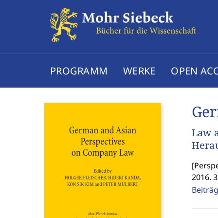
PROGRAMM
WERKE
OPEN AC
Ger
Law a
Herau
[
Perspe
2016. 3
Beiträ