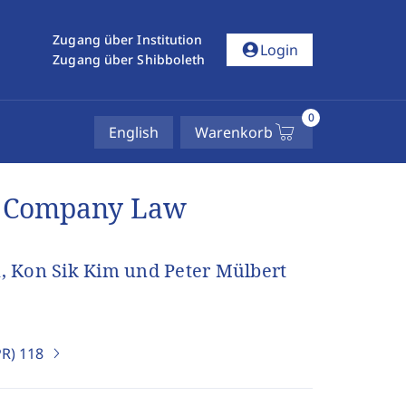
Zugang über Institution
account_circle
Login
Zugang über Shibboleth
0
English
Warenkorb
n Company Law
, Kon Sik Kim und Peter Mülbert
PR)
118