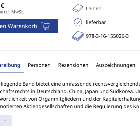
Leinen
setzl. MwSt.
lieferbar
den Warenkorb
978-3-16-155026-3
hreibung
Personen
Rezensionen
Auszeichnungen
rliegende Band bietet eine umfassende rechtsvergleichen
schaftsrechts in Deutschland, China, Japan und Südkorea. 
ortlichkeit von Organmitgliedern und der Kapitalerhaltung
notierten Aktiengesellschaften und die Regulierung des Ko
r