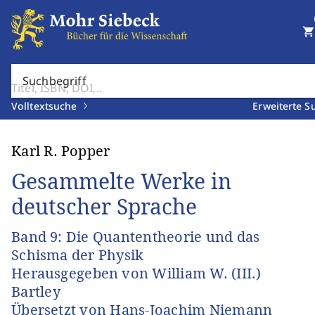
shopping_cart
Suchbegriff
Volltextsuche
Erweiterte S
Karl R. Popper
Gesammelte Werke in
deutscher Sprache
Band 9: Die Quantentheorie und das
Schisma der Physik
Herausgegeben von William W. (III.)
Bartley
Übersetzt von Hans-Joachim Niemann