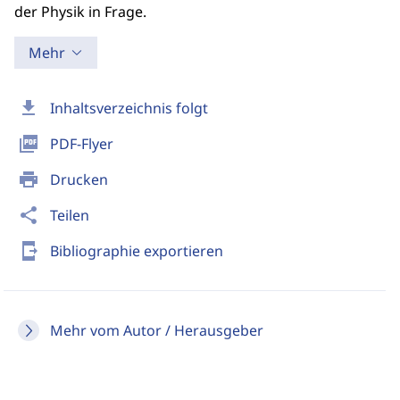
der Physik in Frage.
Mehr
download
Inhaltsverzeichnis folgt
picture_as_pdf
PDF-Flyer
print
Drucken
share
Teilen
send_to_mobile
Bibliographie exportieren
Mehr vom Autor / Herausgeber