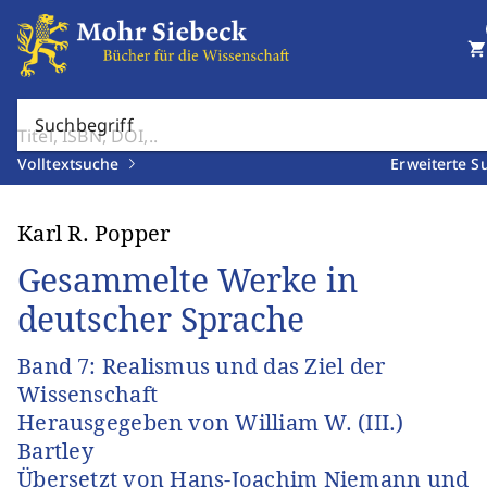
shopping_cart
Suchbegriff
Volltextsuche
Erweiterte S
Karl R. Popper
Gesammelte Werke in
deutscher Sprache
Band 7: Realismus und das Ziel der
Wissenschaft
Herausgegeben von William W. (III.)
Bartley
Übersetzt von Hans-Joachim Niemann und