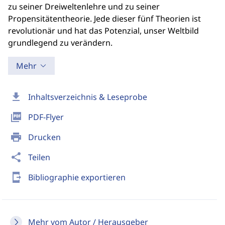
zu seiner Dreiweltenlehre und zu seiner
Propensitätentheorie. Jede dieser fünf Theorien ist
revolutionär und hat das Potenzial, unser Weltbild
grundlegend zu verändern.
Mehr
download
Inhaltsverzeichnis & Leseprobe
picture_as_pdf
PDF-Flyer
print
Drucken
share
Teilen
send_to_mobile
Bibliographie exportieren
Mehr vom Autor / Herausgeber