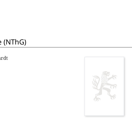
e (NThG)
ardt