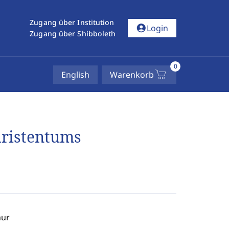
Zugang über Institution
account_circle
Login
Zugang über Shibboleth
0
English
Warenkorb
hristentums
hur