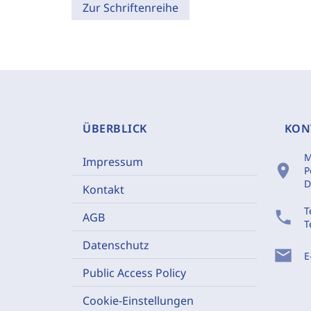
Zur Schriftenreihe
ÜBERBLICK
KON
M
Impressum
location_on
P
D
Kontakt
T
phone
AGB
T
Datenschutz
mail
E
Public Access Policy
Cookie-Einstellungen