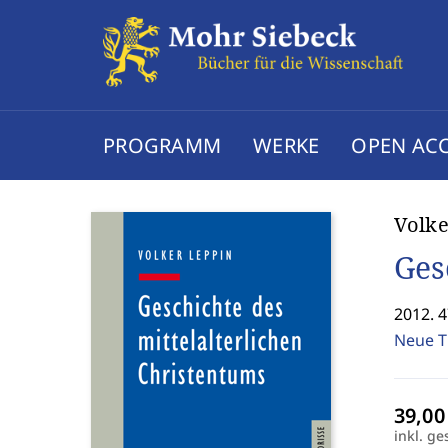
PROGRAMM
WERKE
OPEN AC
Volke
Ges
2012. 4
Neue T
inkl. ge