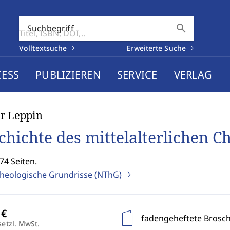
search
Suchbegriff
Volltextsuche
Erweiterte Suche
CESS
PUBLIZIEREN
SERVICE
VERLAG
r Leppin
chichte des mittelalterlichen C
74 Seiten.
heologische Grundrisse (NThG)
fadengeheftete Brosc
setzl. MwSt.