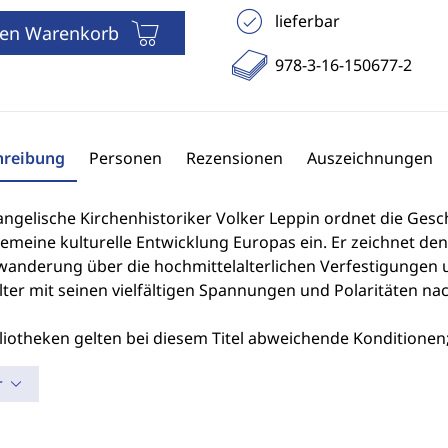
lieferbar
den Warenkorb
978-3-16-150677-2
hreibung
Personen
Rezensionen
Auszeichnungen
ngelische Kirchenhistoriker Volker Leppin ordnet die Gesch
gemeine kulturelle Entwicklung Europas ein. Er zeichnet d
wanderung über die hochmittelalterlichen Verfestigungen u
lter mit seinen vielfältigen Spannungen und Polaritäten nac
liotheken gelten bei diesem Titel abweichende Konditionen;
r