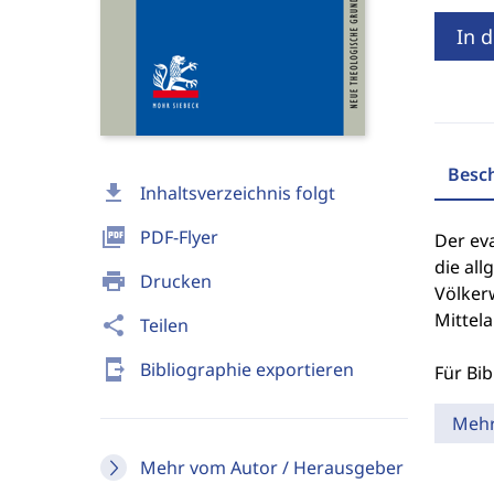
In 
Besc
download
Inhaltsverzeichnis folgt
picture_as_pdf
PDF-Flyer
Der eva
die all
print
Drucken
Völker
Mittela
share
Teilen
send_to_mobile
Bibliographie exportieren
Für Bib
Meh
Mehr vom Autor / Herausgeber